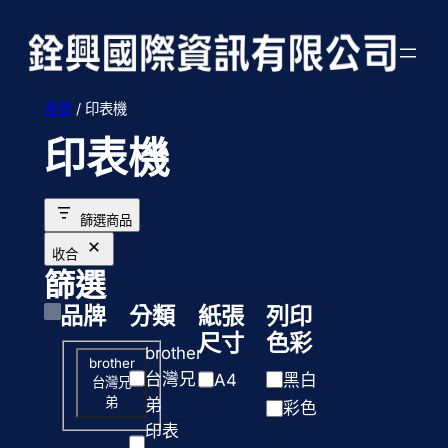
跳
至
主
要
首頁
/ 印表機
內
印表機
容
篩選商品
收合
篩選
品牌
分類
紙張
列印
尺寸
色彩
分
brother
品
brother
類
台灣兄
紙
列
A4
黑白
台灣兄
牌
弟
弟
張
印
彩色
印表
尺
色