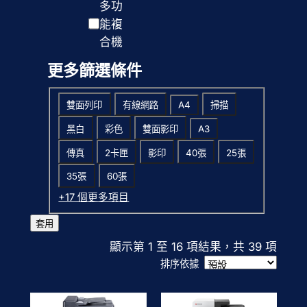
多功
寸
彩
能複
合機
更多篩選條件
標
雙面列印
有線網路
A4
掃描
籤
黑白
彩色
雙面影印
A3
傳真
2卡匣
影印
40張
25張
35張
60張
+17 個更多項目
套用
顯示第 1 至 16 項結果，共 39 項
排序依據