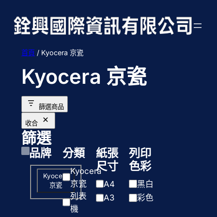
跳
至
主
要
首頁
/ Kyocera 京瓷
內
Kyocera 京瓷
容
篩選商品
收合
篩選
品牌
分類
紙張
列印
尺寸
色彩
分
Kyocera
品
Kyocera
類
京瓷
紙
列
A4
黑白
京瓷
牌
列表
張
印
A3
彩色
機
尺
色