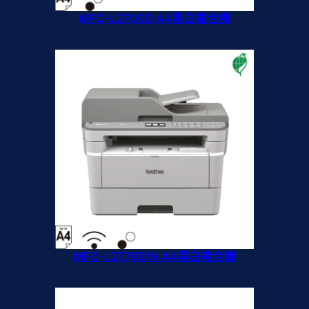
MFC-L2700D A4黑白複合機
MFC-L2770DW A4黑白複合機