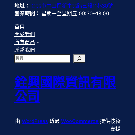
地址：
台北市中山區新生北路三段11巷30號
營業時間：
星期一至星期五 09:30~18:00
首頁
關於我們
所有商品
聯繫我們
搜
尋
銓興國際資訊有限
公司
由
WordPress
透過
WooCommerce
提供技術
支援