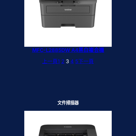
MFC-L2885DW A4黑白複合機
上一頁
1
2
3
4
5
下一頁
文件掃描器