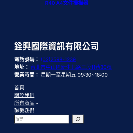
R40 A4文件掃描器
電話號碼：
(02)2598-1239
地址：
台北市中山區新生北路三段11巷30號
營業時間：
星期一至星期五 09:30~18:00
首頁
關於我們
所有商品
聯繫我們
搜
尋