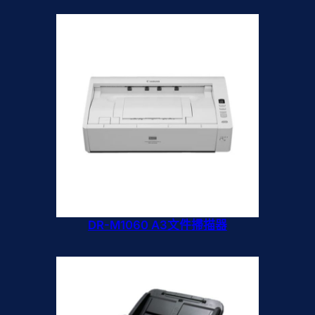
DR-M1060 A3文件掃描器