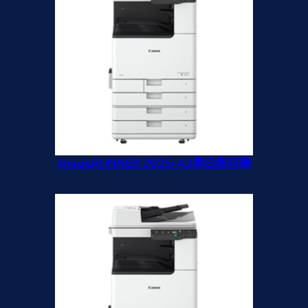
imageRUNNER 2925i A3黑白影印機