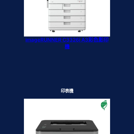
imageRUNNER C3326i A3彩色影印
機
印表機