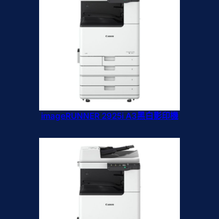
imageRUNNER 2925i A3黑白影印機