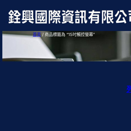
首頁
/ 商品標籤為 “15吋觸控螢幕”