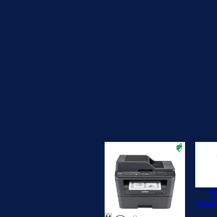
E
112