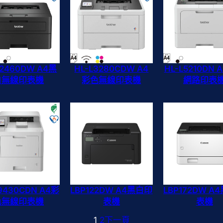
L2460DW A4黑
HL-L3280CDW A4
HL-L5210DN
白無線印表機
彩色無線印表機
網路印表
9430CDN A4彩
LBP122DW A4黑白印
LBP172DW A
色無線印表機
表機
表機
1
2
下一頁