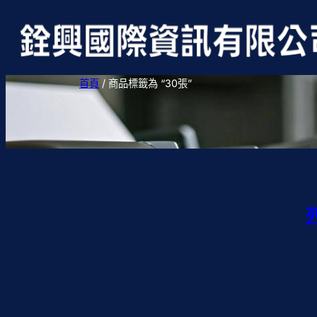
首頁
/ 商品標籤為 “30張”