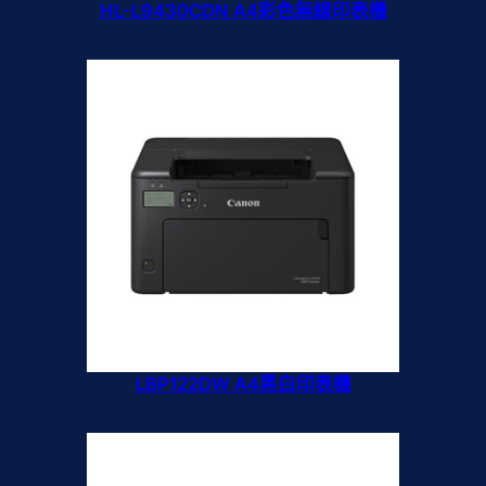
HL-L9430CDN A4彩色無線印表機
LBP122DW A4黑白印表機