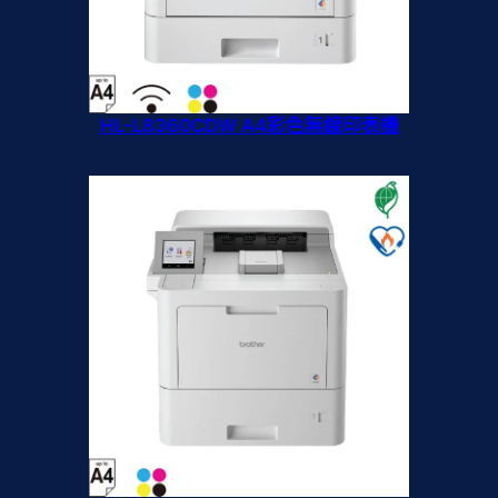
HL-L8360CDW A4彩色無線印表機