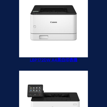
LBP172DW A4黑白印表機