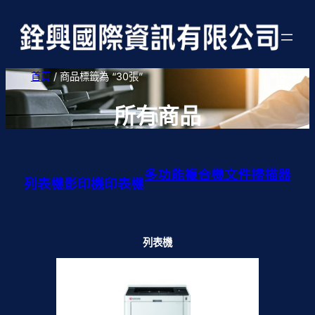
首頁
/ 商品標籤為 “30張”
所有商品
多功能複合機
文件掃描器
列表機
影印機
印表機
列表機