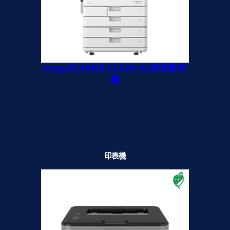
imageRUNNER C3326i A3彩色影印
機
印表機