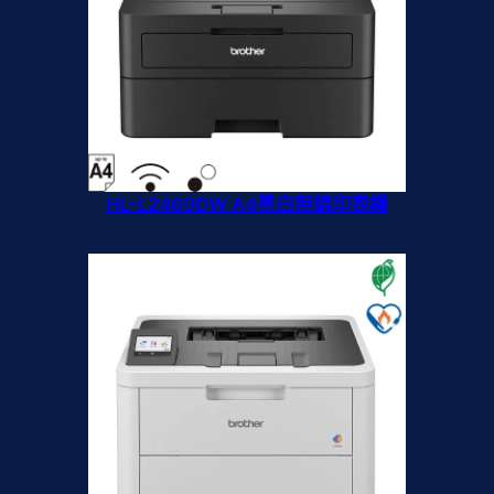
HL-L2460DW A4黑白無線印表機