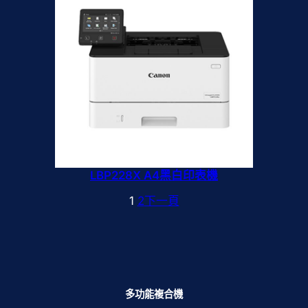
LBP228X A4黑白印表機
1
2
下一頁
多功能複合機