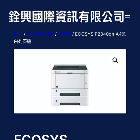
跳
至
主
要
首頁
/
Kyocera 京瓷
/
列表機
/ ECOSYS P2040dn A4黑
內
白列表機
容
ECOSYS