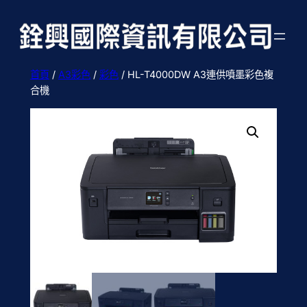
跳
至
主
要
首頁
/
A3彩色
/
彩色
/ HL-T4000DW A3連供噴墨彩色複
內
合機
容