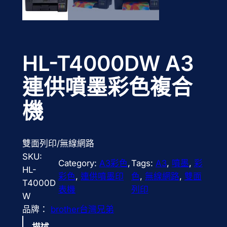
HL-T4000DW A3
連供噴墨彩色複合
機
雙面列印/無線網路
SKU:
Category:
A3彩色
, 
Tags:
A3
, 
噴墨
, 
彩
HL-
彩色
, 
連供噴墨印
色
, 
無線網路
, 
雙面
T4000D
表機
列印
W
品牌：
brother台灣兄弟
描述