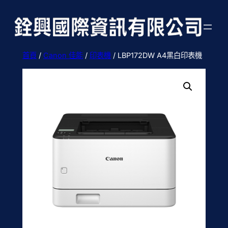
跳
至
主
要
首頁
/
Canon 佳能
/
印表機
/ LBP172DW A4黑白印表機
內
容