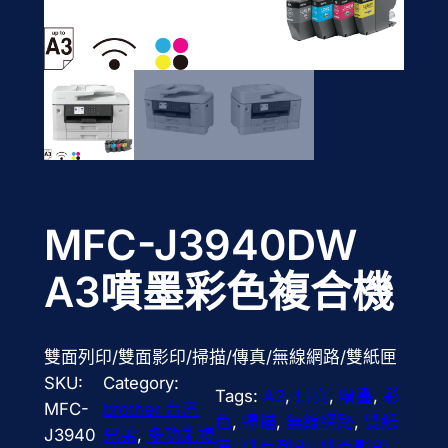
MFC-J3940DW
A3噴墨彩色複合機
雙面列印/雙面影印/掃描/傳真/無線網路/雙紙匣
SKU:
Category:
Tags:
A3
, 
傳真
, 
噴墨
, 
彩
MFC-
brother 台灣
色
, 
掃描
, 
無線網路
, 
雙紙
J3940
兄弟
, 
多功能複
匣
, 
雙面列印
, 
雙面影印