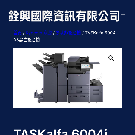
跳
至
主
要
首頁
/
Kyocera 京瓷
/
多功能複合機
/ TASKalfa 6004i
內
A3黑白複合機
容
TASKalfa 6004i